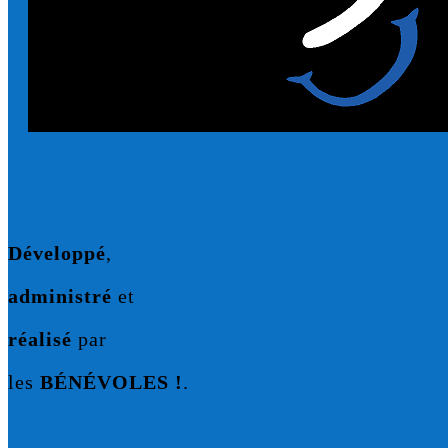
Développé
,
administré
et
réalisé
par
les
BÉNÉVOLES !
.