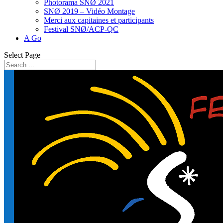
Photorama SNØ 2021
SNØ 2019 – Vidéo Montage
Merci aux capitaines et participants
Festival SNØ/ACP-QC
A Go
Select Page