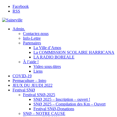
Facebook
RSS
Admin.
Contactez-nous
Info-Lettre
Partenaires
La Ville d’Amos
La COMMISSION SCOLAIRE HARRICANA
LA RADIO BOREALE
À l’aide !
Video sous-titres
Liens
COVID-19
Permaculture – Intro
JEUX DU JEUDI 2022
Festival SNØ
Festival SNØ-2025
SNØ 2025 – Inscription – ouvert !
SNØ 2025 – Compilation des Km – Ouvert
Festival SNØ-Donations
SNØ – NOTRE CAUSE