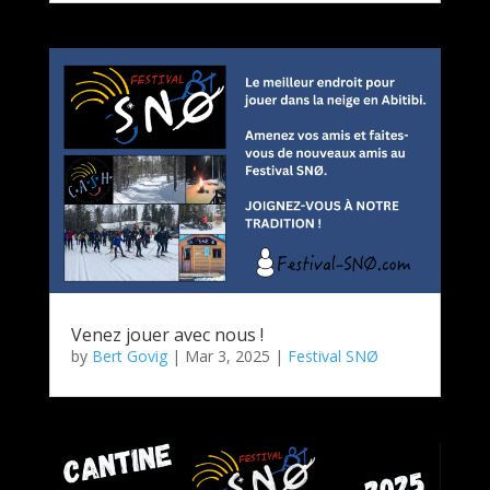
Venez jouer avec nous !
by
Bert Govig
|
Mar 3, 2025
|
Festival SNØ