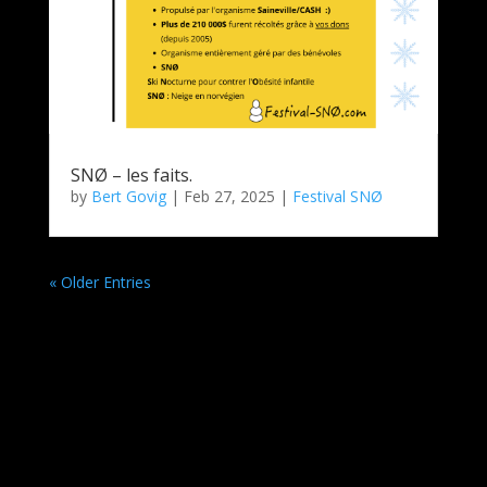
SNØ – les faits.
by
Bert Govig
|
Feb 27, 2025
|
Festival SNØ
« Older Entries