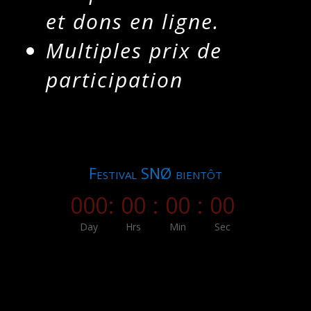
et dons en ligne.
Multiples prix de
participation
Festival SNØ bientôt
000
:
00
:
00
:
00
Day
Hrs
Min
Sec