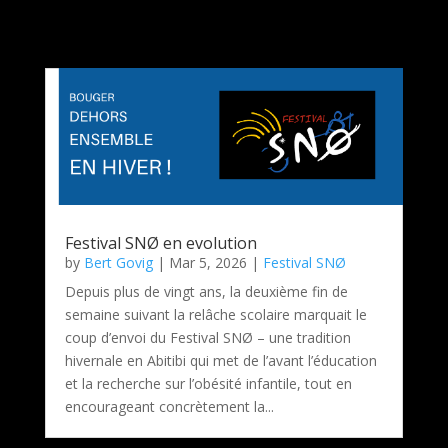
Festival SNØ en evolution
by
Bert Govig
|
Mar 5, 2026
|
Festival SNØ
Depuis plus de vingt ans, la deuxième fin de
semaine suivant la relâche scolaire marquait le
coup d’envoi du Festival SNØ – une tradition
hivernale en Abitibi qui met de l’avant l’éducation
et la recherche sur l’obésité infantile, tout en
encourageant concrètement la...