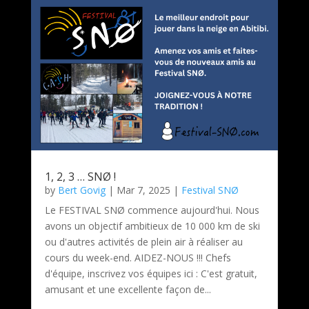
1, 2, 3 … SNØ !
by
Bert Govig
|
Mar 7, 2025
|
Festival SNØ
Le FESTIVAL SNØ commence aujourd'hui. Nous
avons un objectif ambitieux de 10 000 km de ski
ou d'autres activités de plein air à réaliser au
cours du week-end. AIDEZ-NOUS !!! Chefs
d'équipe, inscrivez vos équipes ici : C'est gratuit,
amusant et une excellente façon de...