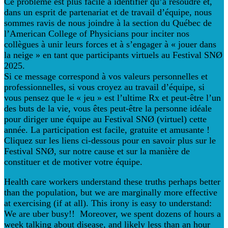
Ce problème est plus facile à identifier qu’à résoudre et,
dans un esprit de partenariat et de travail d’équipe, nous
sommes ravis de nous joindre à la section du Québec de
l’American College of Physicians pour inciter nos
collègues à unir leurs forces et à s’engager à « jouer dans
la neige » en tant que participants virtuels au Festival SNØ
2025.
Si ce message correspond à vos valeurs personnelles et
professionnelles, si vous croyez au travail d’équipe, si
vous pensez que le « jeu » est l’ultime Rx et peut-être l’un
des buts de la vie, vous êtes peut-être la personne idéale
pour diriger une équipe au Festival SNØ (virtuel) cette
année. La participation est facile, gratuite et amusante !
Cliquez sur les liens ci-dessous pour en savoir plus sur le
Festival SNØ, sur notre cause et sur la manière de
constituer et de motiver votre équipe.
Health care workers understand these truths perhaps better
than the population, but we are marginally more effective
at exercising (if at all). This irony is easy to understand:
We are uber busy!! Moreover, we spent dozens of hours a
week talking about disease, and likely less than an hour