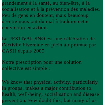
grandement à la santé, au bien-être, à la
socialisation et à la prévention des maladies.
Peu de gens en doutent, mais beaucoup
d’entre nous ont du mal à traduire cette
conviction en action.
Le FESTIVAL SNØ est une célébration de
l’activité hivernale en plein air promue par
CASH depuis 2005.
Notre prescription pour une solution
collective est simple :
We know that physical activity, particularly
in groups, makes a major contribution to
health, well-being, socialisation and disease
prevention. Few doubt this, but many of us