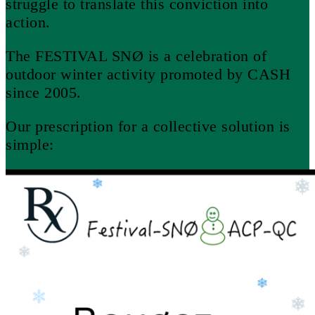
struggle to translate this conviction into
action.
The FESTIVAL SNØ is a celebration of
outdoor winter activity promoted by CASH
since 2005.
Our prescription for a collective solution is
simple: