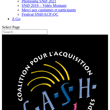
Photorama SNØ 2021
SNØ 2019 – Vidéo Montage
Merci aux capitaines et participants
Festival SNØ/ACP-QC
A Go
Select Page