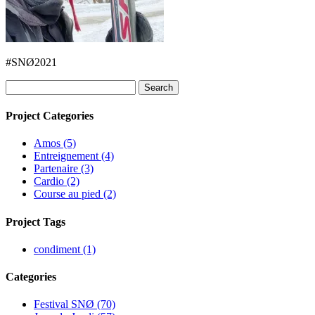
#SNØ2021
Search
for:
Project Categories
Amos (5)
Entreignement (4)
Partenaire (3)
Cardio (2)
Course au pied (2)
Project Tags
condiment (1)
Categories
Festival SNØ (70)