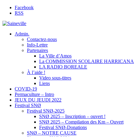
Facebook
RSS
Admin.
Contactez-nous
Info-Lettre
Partenaires
La Ville d’Amos
La COMMISSION SCOLAIRE HARRICANA
LA RADIO BOREALE
À l’aide !
Video sous-titres
Liens
COVID-19
Permaculture – Intro
JEUX DU JEUDI 2022
Festival SNØ
Festival SNØ-2025
SNØ 2025 – Inscription – ouvert !
SNØ 2025 – Compilation des Km – Ouvert
Festival SNØ-Donations
SNØ – NOTRE CAUSE