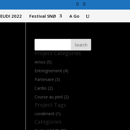
JEUDI 2022
Festival SNØ
A Go
Project Categories
Amos (5)
Entreignement (4)
Partenaire (3)
Cardio (2)
Course au pied (2)
Project Tags
condiment (1)
Categories