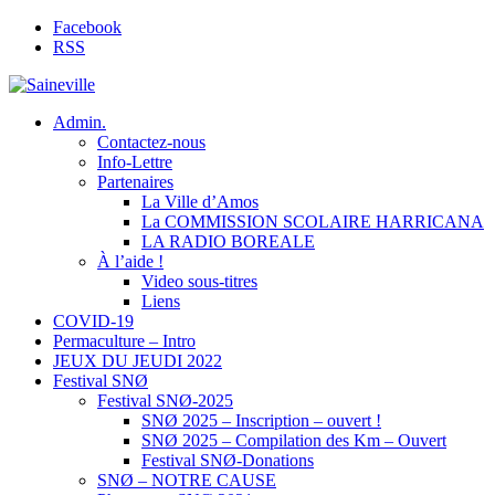
Facebook
RSS
Admin.
Contactez-nous
Info-Lettre
Partenaires
La Ville d’Amos
La COMMISSION SCOLAIRE HARRICANA
LA RADIO BOREALE
À l’aide !
Video sous-titres
Liens
COVID-19
Permaculture – Intro
JEUX DU JEUDI 2022
Festival SNØ
Festival SNØ-2025
SNØ 2025 – Inscription – ouvert !
SNØ 2025 – Compilation des Km – Ouvert
Festival SNØ-Donations
SNØ – NOTRE CAUSE