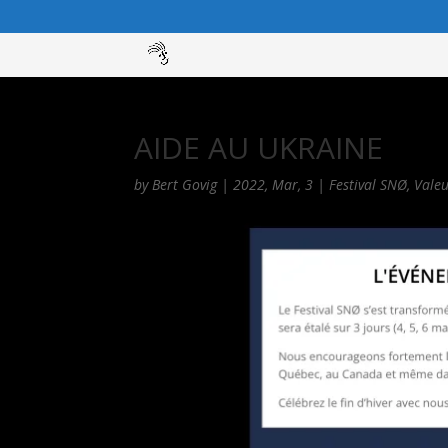
AIDE AU UKRAINE
by
Bert Govig
|
2022, Mar, 3
|
Festival SNØ
,
Valeu