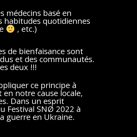
es médecins basé en
es habitudes quotidiennes
re
, etc.)
tes de bienfaisance sont
vidus et des communautés.
es deux !!!
ppliquer ce principe à
 en notre cause locale,
es. Dans un esprit
du Festival SNØ 2022 à
la guerre en Ukraine.