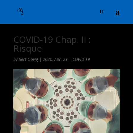
COVID-19 Chap. II :
Risque
by
Bert Govig
|
2020, Apr, 29
|
COVID-19