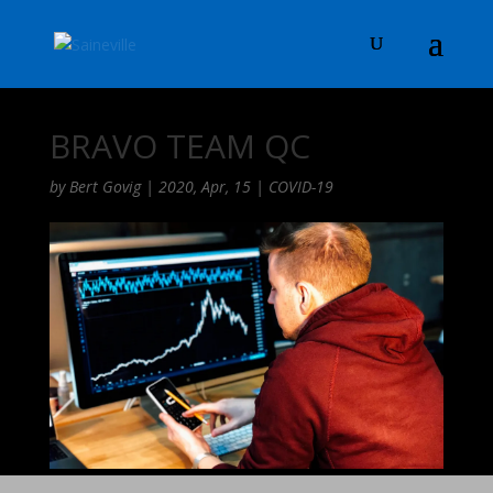
BRAVO TEAM QC
by
Bert Govig
|
2020, Apr, 15
|
COVID-19