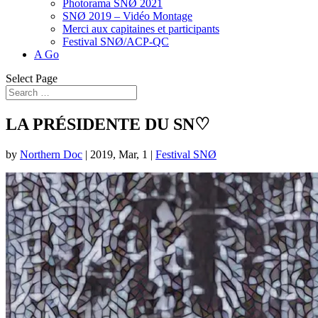
Photorama SNØ 2021
SNØ 2019 – Vidéo Montage
Merci aux capitaines et participants
Festival SNØ/ACP-QC
A Go
Select Page
LA PRÉSIDENTE DU SN♡
by
Northern Doc
|
2019, Mar, 1
|
Festival SNØ