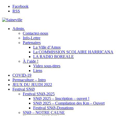
Facebook
RSS
Admin.
Contactez-nous
Info-Lettre
Partenaires
La Ville d’Amos
La COMMISSION SCOLAIRE HARRICANA
LA RADIO BOREALE
À l’aide !
Video sous-titres
Liens
COVID-19
Permaculture – Intro
JEUX DU JEUDI 2022
Festival SNØ
Festival SNØ-2025
SNØ 2025 – Inscription – ouvert !
SNØ 2025 – Compilation des Km – Ouvert
Festival SNØ-Donations
SNØ – NOTRE CAUSE